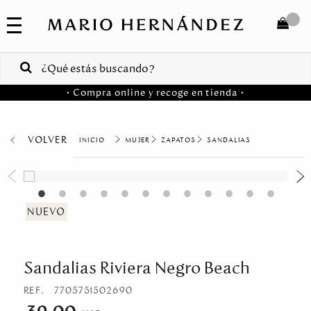
COLECCIONES
SALE
TOTAL
$
VENTAS
• Compra online y recoge en tienda •
CORPORATIVAS
COMPRAR
PA
VOLVER
MUJER
ZAPATOS
SANDALIAS
Colombia
USA
Costa
Rica
Sandalias Riviera Negro Beach
Venezuela
REF.
7705751502690