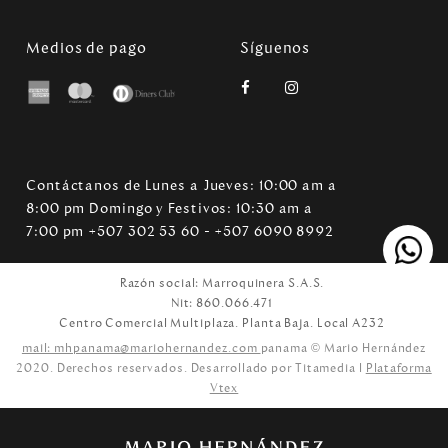
Medios de pago
Síguenos
Contáctanos de Lunes a Jueves: 10:00 am a
8:00 pm Domingo y Festivos: 10:30 am a
7:00 pm +507 302 53 60 - +507 6090 8992
Razón social: Marroquinera S.A.S.
Nit: 860.066.471
Centro Comercial Multiplaza. Planta Baja. Local A232
mail: mhpanama@mariohernandez.com
panama © Mario Hernández
2020. Derechos reservados. Desarrollado por Titamedia l
Plataforma
Vtex