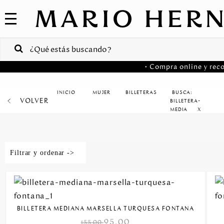
COLECCIONES
SALE
VENTAS
• Compra online y reco
CORPORATIVAS
PA
MUJER
BILLETERAS
BUSCA:
MARIO
VOLVER
HERNANDEZ
BILLETERA-
Colombia
MEDIA
X
USA
Filtrar y ordenar ->
Costa
Rica
Venezuela
BILLETERA MEDIANA MARSELLA TURQUESA FONTANA
95.00
155.00