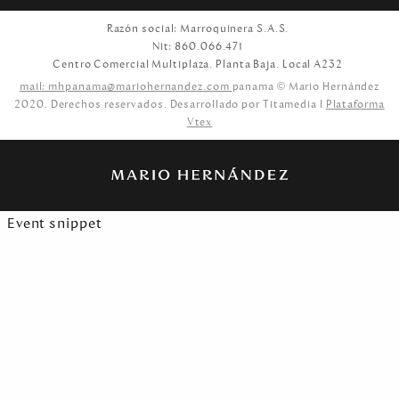
Razón social: Marroquinera S.A.S.
Nit: 860.066.471
Centro Comercial Multiplaza. Planta Baja. Local A232
mail: mhpanama@mariohernandez.com
panama © Mario Hernández
2020. Derechos reservados. Desarrollado por Titamedia l
Plataforma
Vtex
Event snippet