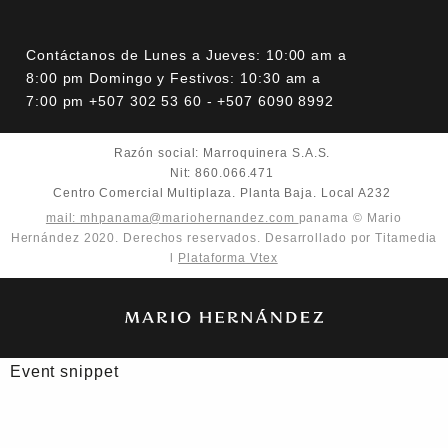
Contáctanos de Lunes a Jueves: 10:00 am a
8:00 pm Domingo y Festivos: 10:30 am a
7:00 pm +507 302 53 60 - +507 6090 8992
Razón social: Marroquinera S.A.S.
Nit: 860.066.471
Centro Comercial Multiplaza. Planta Baja. Local A232
mail: mhpanama@mariohernandez.com
panama © Mario
Hernández 2020. Derechos reservados. Desarrollado por Titamedia
l
Plataforma Vtex
Event snippet