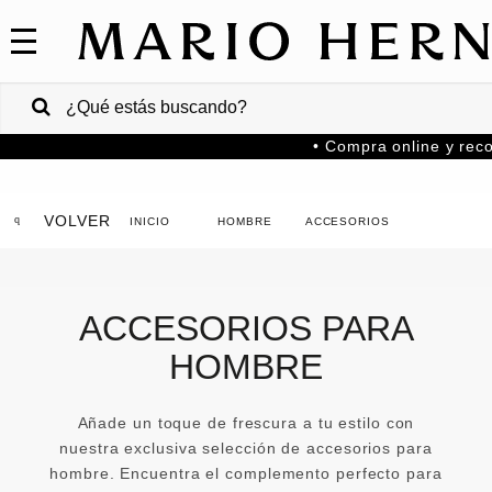
COLECCIONES
SALE
VENTAS
• Compra online y reco
CORPORATIVAS
PA
VOLVER
HOMBRE
ACCESORIOS
Colombia
USA
ACCESORIOS PARA
Costa
HOMBRE
Rica
Venezuela
Añade un toque de frescura a tu estilo con
nuestra exclusiva selección de accesorios para
hombre. Encuentra el complemento perfecto para