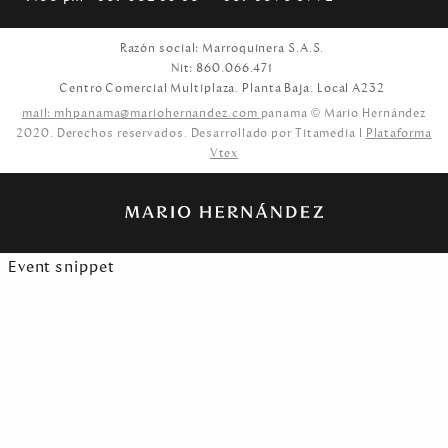
Razón social: Marroquinera S.A.S.
Nit: 860.066.471
Centro Comercial Multiplaza. Planta Baja. Local A232
mail: mhpanama@mariohernandez.com
panama © Mario Hernández
2020. Derechos reservados. Desarrollado por Titamedia l
Plataforma
Vtex
Event snippet