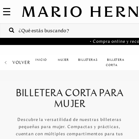
COLECCIONES
SALE
VENTAS
• Compra online y reco
CORPORATIVAS
PA
MUJER
BILLETERAS
BILLETERA
VOLVER
MARIO
HERNANDEZ
CORTA
Colombia
USA
BILLETERA CORTA PARA
Costa
MUJER
Rica
Venezuela
Descubre la versatilidad de nuestras billeteras
pequeñas para mujer. Compactas y prácticas,
cuentan con múltiples compartimentos para tus