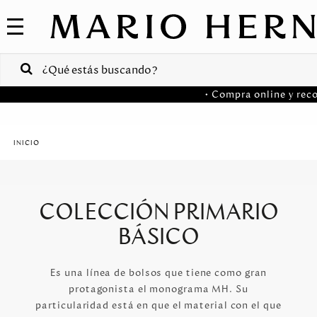
COLECCIONES
SALE
VENTAS
• Compra online y reco
CORPORATIVAS
PA
Colombia
USA
COLECCIÓN PRIMARIO
Costa
BÁSICO
Rica
Venezuela
Es una línea de bolsos que tiene como gran
protagonista el monograma MH. Su
particularidad está en que el material con el que