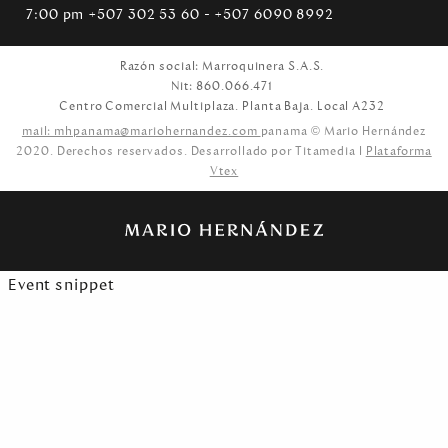
7:00 pm +507 302 53 60 - +507 6090 8992
Razón social: Marroquinera S.A.S.
Nit: 860.066.471
Centro Comercial Multiplaza. Planta Baja. Local A232
mail: mhpanama@mariohernandez.com
panama © Mario Hernández
2020. Derechos reservados. Desarrollado por Titamedia l
Plataforma
Vtex
Event snippet