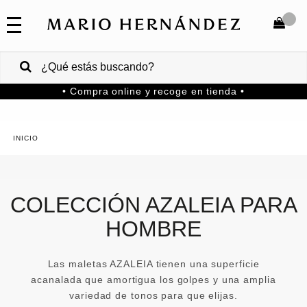
COLECCIONES
SALE
TOTAL
$
VENTAS
• Compra online y recoge en tienda •
CORPORATIVAS
COMPRAR
PA
Colombia
USA
COLECCIÓN AZALEIA PARA
Costa
HOMBRE
Rica
Venezuela
Las maletas AZALEIA tienen una superficie
acanalada que amortigua los golpes y una amplia
variedad de tonos para que elijas.