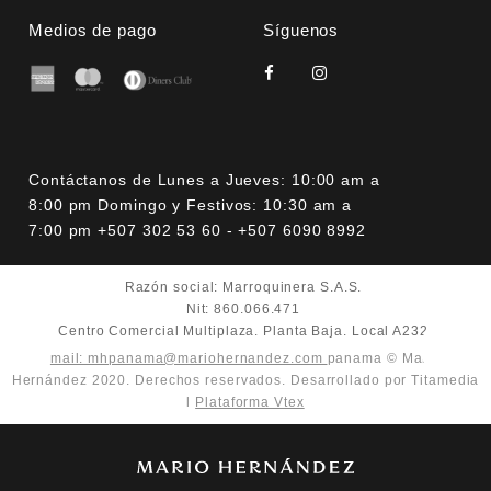
Medios de pago
Síguenos
Contáctanos de Lunes a Jueves: 10:00 am a
8:00 pm Domingo y Festivos: 10:30 am a
7:00 pm +507 302 53 60 - +507 6090 8992
Razón social: Marroquinera S.A.S.
Nit: 860.066.471
Centro Comercial Multiplaza. Planta Baja. Local A232
mail: mhpanama@mariohernandez.com
panama © Mario
Hernández 2020. Derechos reservados. Desarrollado por Titamedia
l
Plataforma Vtex