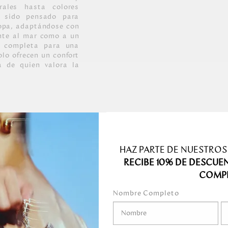
rales hasta colores
a sido pensado para
ropa, adaptándose con
nte al mar como a un
a completa para una
olo ofrecen un confort
a de quien valora la
HAZ PARTE DE NUESTROS
INERA SAS.
RECIBE 10% DE DESCUE
COMP
Nombre Completo
nte humedecido o una
mente la superficie