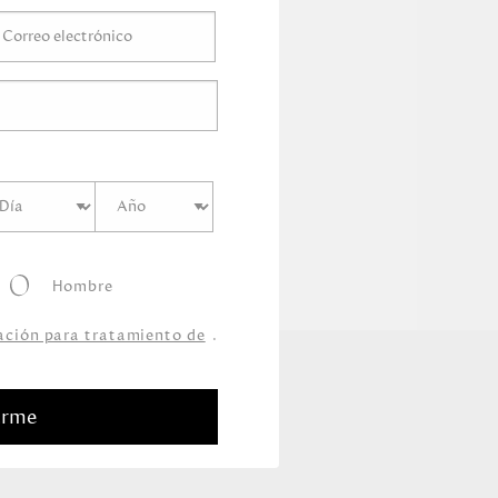
Hombre
zación para tratamiento de
.
arme