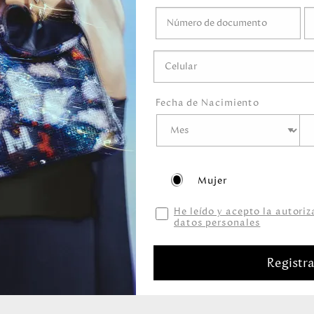
a lavar herrajes o
ramente humedecido
.
éticos que
s, detergentes,
Fecha de Nacimiento
Mujer
He leído y acepto la autori
datos personales
Productos relacionados
Registr