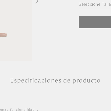
Seleccione Talla
Seleccione Ta
35
36
37
38
39
40
Especificaciones de producto
entre funcionalidad y