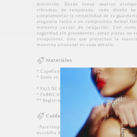
distinción. Desde tonos neutros atempo
vibrantes de temporada, cada diseño h
complementar la versatilidad de su guardar
elegancia tanto a un compromiso formal fre
momento casual de relajación. Con suel
seguridad sin precedentes, estas piezas no s
excepcional, sino que proyectan la esenci
maestría artesanal en cada detalle.
Materiales
* Capellada en Cuero.
* Suela en goma
* PAIS DE ORIGEN: BRASIL.
* FABRICANTE Y/O IMPORTADOR: MARROQU
** Registro SIC: 860066471
Cuidados
• Para limpiar, usar un paño suave, ligerame
escobilla de cerdas blandas, escobillar suave