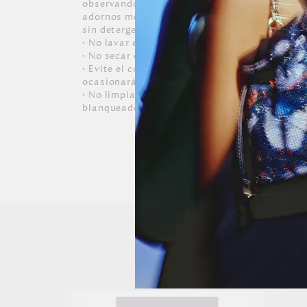
observando para no decolorar el calzado. • Par
adornos metálicos, usar un paño suave lige
sin detergentes, blanqueadores o disolventes
• No lavar en lavadora.
• No secar en secadora.
• Evite el contacto con tintas, aceites y cosm
ocasionarán daños irreversibles al zapato.
• No limpiar con productos químicos, abrasivo
blanqueadores y solventes.