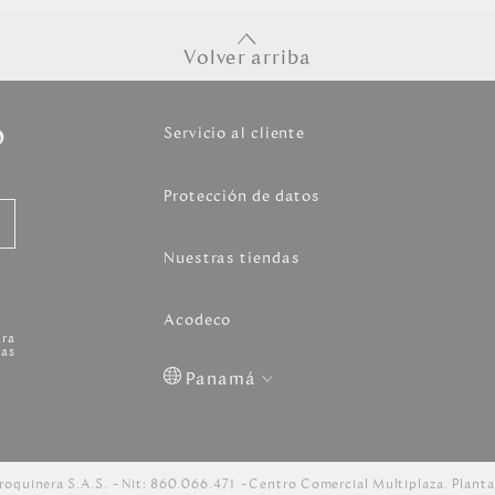
Volver arriba
o
Servicio al cliente
Protección de datos
Nuestras tiendas
Acodeco
ara
as
Panamá
Colombia
USA
Costa
Venezuela
Rica
roquinera S.A.S.
Nit: 860.066.471
Centro Comercial Multiplaza. Planta