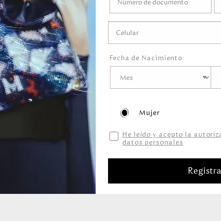
éticos que
s, detergentes,
Fecha de Nacimiento
Mujer
He leído y acepto la autori
datos personales
Productos relacionados
Registr