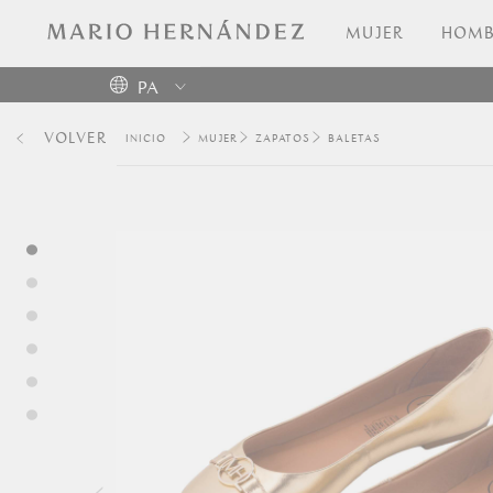
MUJER
HOMB
PA
Colombia
VOLVER
MUJER
ZAPATOS
BALETAS
USA
Costa
Rica
Venezuela