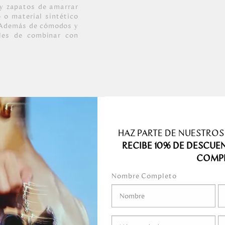
 y zapatos de amarrar
 o material sintético
, Además de cómodos y
iles de combinar con
en color oro claro.
HAZ PARTE DE NUESTROS
RECIBE 10% DE DESCUE
COMP
Nombre Completo
ramente humedecido o
suavemente la
alzado.
ar un paño suave
nqueadores o