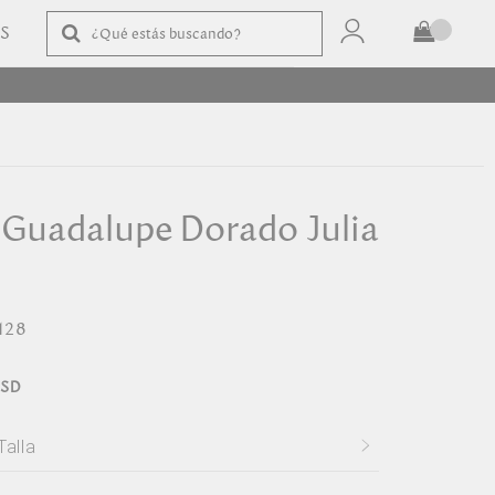
AS
TOTAL
$
COMPRAR
 Guadalupe Dorado Julia
128
Talla
ne Talla