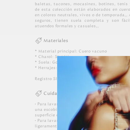
baletas, tacones, mocasines, botines, tenis
de esta colección están elaborados en cuero
en colores neutrales, vivos o de temporada,
seguros, tienen suela completa y son fác
atuendos formales y casuales,,
Materiales
* Material principal: Cuero vacuno
* Charol: Sintético
* Suela: Goma
* Herrajes: Exclusivos en zamac con acabado 
Registro SIC: 860066471
Cuidados
• Para lavar cuero, usar un paño suave, lige
una escobilla de cerdas blandas, escobillar 
superficie observando para no decolorar el c
• Para lavar herrajes o adornos metálicos, us
ligeramente humedecido sin detergentes, bla