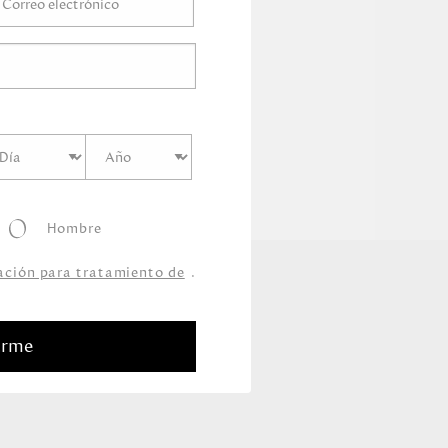
Hombre
zación para tratamiento de
.
arme