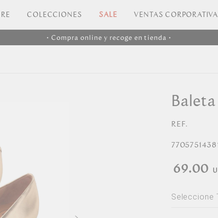
RE
COLECCIONES
SALE
VENTAS CORPORATIV
• Compra online y recoge en tienda •
Baleta
REF.
7705751438
69.00
Seleccione 
Seleccio