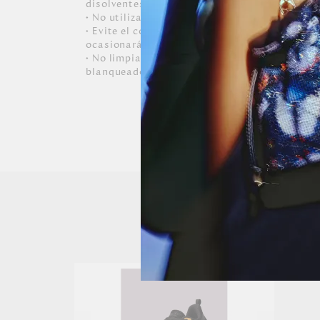
disolventes.
• No utilizar lavadora ni secadora.
• Evite el contacto con tintas, aceites y cosm
ocasionarán daños irreversibles al zapato.
• No limpiar con productos químicos, abrasivo
blanqueadores y solventes.