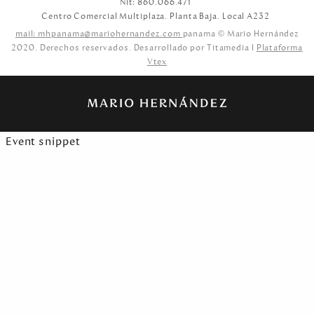
Nit: 860.066.471
Centro Comercial Multiplaza. Planta Baja. Local A232
mail: mhpanama@mariohernandez.com
panama © Mario Hernández
2020. Derechos reservados. Desarrollado por Titamedia l
Plataforma
Vtex
Event snippet