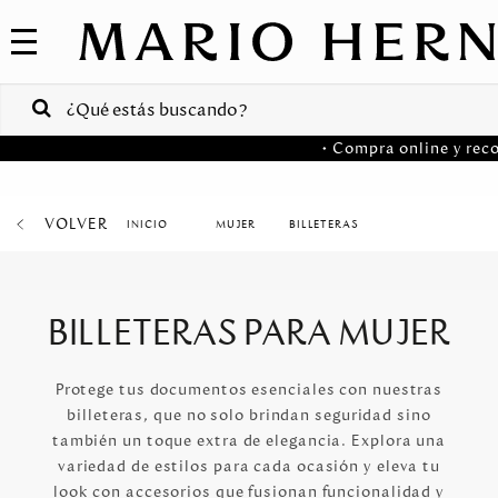
COLECCIONES
SALE
VENTAS
• Compra online y reco
CORPORATIVAS
PA
VOLVER
MUJER
BILLETERAS
Colombia
USA
BILLETERAS PARA MUJER
Costa
Rica
Protege tus documentos esenciales con nuestras
billeteras, que no solo brindan seguridad sino
Venezuela
también un toque extra de elegancia. Explora una
variedad de estilos para cada ocasión y eleva tu
look con accesorios que fusionan funcionalidad y