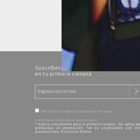
10% de Dct
Suscríbete y recibe
en tu primera compra
He leído y acepto la autorización para
tratamiento de datos personales.
* Aplica unicamente para la primera compra. No aplica p
productos en promoción. No es acumulable con otr
promociones. Exclusivo Online.