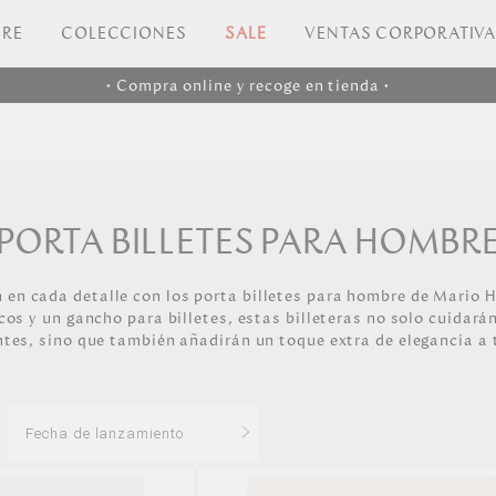
RE
COLECCIONES
SALE
VENTAS CORPORATIV
• Compra online y recoge en tienda •
S
PORTA BILLETES PARA HOMBR
n en cada detalle con los porta billetes para hombre de Mario
os y un gancho para billetes, estas billeteras no solo cuidar
tes, sino que también añadirán un toque extra de elegancia a t
Fecha de lanzamiento
Los más vendidos