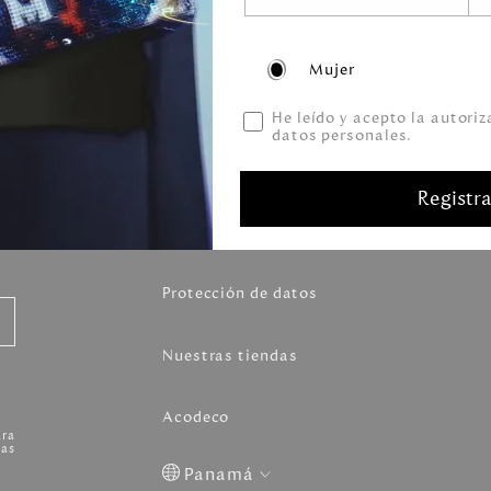
Mujer
He leído y acepto la autori
datos personales.
Volver arriba
Registr
o
Servicio al cliente
Protección de datos
Nuestras tiendas
Acodeco
ara
as
Panamá