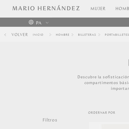
MUJER
HOMB
PA
Colombia
VOLVER
HOMBRE
BILLETERAS
PORTABILLETE
USA
Costa
Rica
Venezuela
Descubre la sofisticació
compartimentos básic
importan
ORDERNAR POR
Filtros