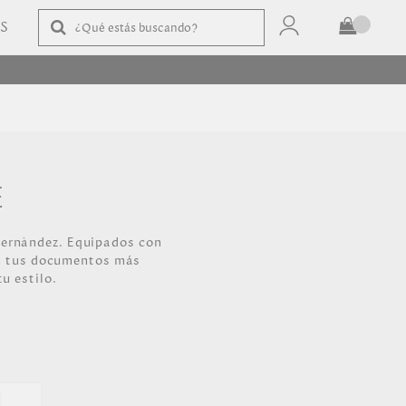
AS
TOTAL
$
COMPRAR
E
 Hernàndez. Equipados con
án tus documentos más
u estilo.