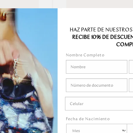
Precio más bajo
Precio más alto.
Mejor Valoradas
HAZ PARTE DE NUESTROS
RECIBE 10% DE DESCUE
A - Z
COMP
Z - A
Nombre Completo
Fecha de lanzamiento
ES CON TARJETERO
PORTA BILLETES CON TARJETE
Mejor descuento
EGRO CASTELLANO
EXTRAIBLE NEGRO ROJO
CASTELLANO
89.00
Relevancia
189.00
Fecha de Nacimiento
 para hombre: Elegancia en un accesorio práct