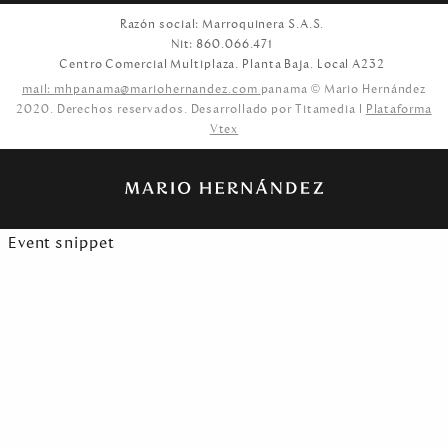
Razón social: Marroquinera S.A.S.
Nit: 860.066.471
Centro Comercial Multiplaza. Planta Baja. Local A232
mail: mhpanama@mariohernandez.com
panama © Mario Hernández
2020. Derechos reservados. Desarrollado por Titamedia l
Plataforma
Vtex
Event snippet