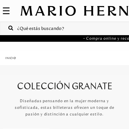
COLECCIONES
SALE
VENTAS
• Compra online y reco
CORPORATIVAS
PA
Colombia
USA
COLECCIÓN GRANATE
Costa
Rica
Diseñadas pensando en la mujer moderna y
sofisticada, estas billeteras ofrecen un toque de
Venezuela
pasión y distinción a cualquier estilo.