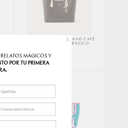
X
SHOPPING ALAS MEDIANO CAFÉ
MOCCA PRIMARIO BÁSICO
MAS
219.00
 RELATOS MÁGICOS Y
NTO POR TU PRIMERA
RA.