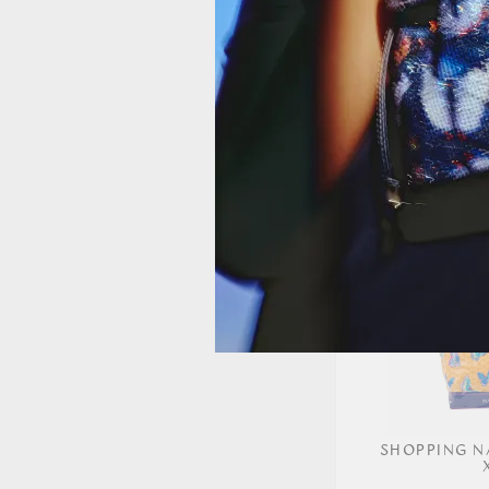
SHOPPING
MA
165.
SHOPPING N