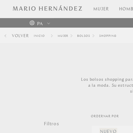
MUJER
HOMB
PA
Colombia
VOLVER
MUJER
BOLSOS
SHOPPING
USA
Costa
Rica
Venezuela
Los bolsos shopping par
a la moda. Su estruc
s
ORDERNAR POR
Filtros