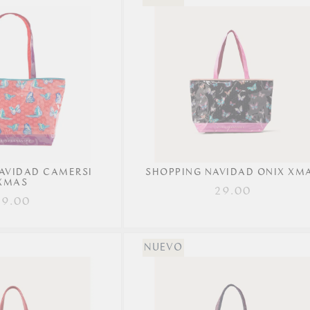
Precio más bajo
Precio más alto.
Mejor Valoradas
A - Z
Z - A
Fecha de lanzamiento
Mejor descuento
AVIDAD CAMERSI
SHOPPING NAVIDAD ONIX XM
XMAS
Relevancia
29.00
29.00