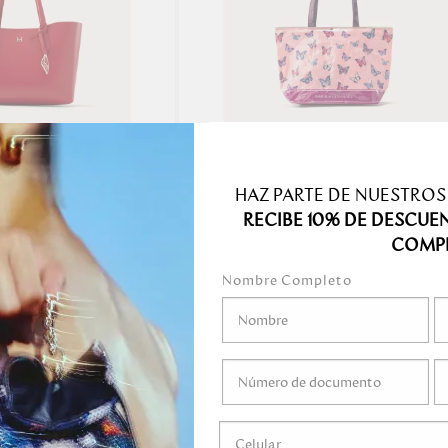
AS MEDIANO ROJO
SHOPPING NAVIDAD CORAL X
IS SUR
29.00
HAZ PARTE DE NUESTROS
199.00
00
RECIBE 10% DE DESCUE
COMP
Nombre Completo