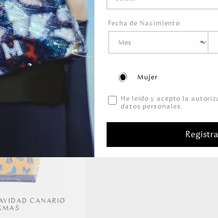
Fecha de Nacimiento
 MELINA CAFE
SHOPPING ALAS ÉBANO
RYROSE
PRIMARIO BÁSICO
99.00
159.00
00
219.00
Mujer
He leído y acepto la autori
datos personales.
Registr
AVIDAD CANARIO
XMAS