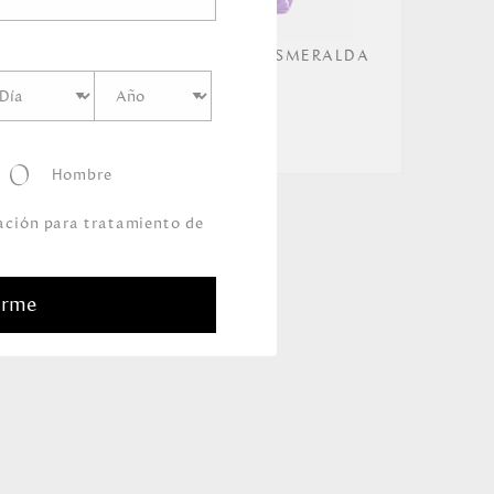
SHOPPING NAVIDAD ESMERALDA
XMAS
29.00
Hombre
zación para tratamiento de
arme