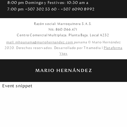
8:00 pm Domingo y Festivos: 10:30 am a
7:00 pm +507 302 53 60 - +507 6090 8992
Razón social: Marroquinera S.A.S.
Nit: 860.066.471
Centro Comercial Multiplaza. Planta Baja. Local A232
mail: mhpanama@mariohernandez.com
panama © Mario Hernández
2020. Derechos reservados. Desarrollado por Titamedia l
Plataforma
Vtex
Event snippet