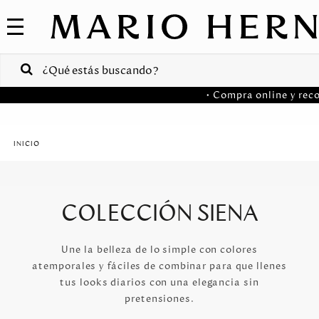
COLECCIONES
SALE
VENTAS
• Compra online y reco
CORPORATIVAS
PA
Colombia
USA
COLECCIÓN SIENA
Costa
Rica
Une la belleza de lo simple con colores
atemporales y fáciles de combinar para que llenes
Venezuela
tus looks diarios con una elegancia sin
pretensiones.