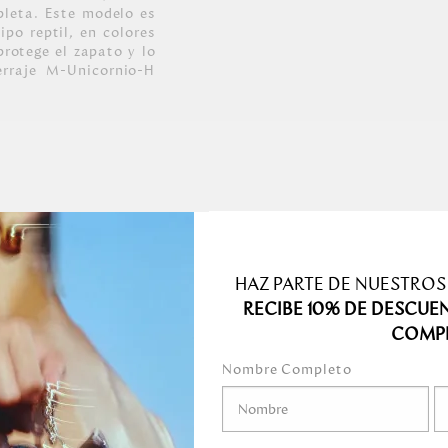
pleta. Este modelo es
po reptil, en colores
rotege el zapato y lo
rraje M-Unicornio-H
INERA SAS.
HAZ PARTE DE NUESTROS
RECIBE 10% DE DESCUE
COMP
Nombre Completo
nte humedecido o una
mente la superficie
a lavar herrajes o