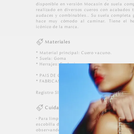
disponible en versión Mocasín de suela com
realizado en diversos cueros con acabados ti
audaces y combinables.. Su suela completa p
hace muy cómodo al caminar. Tiene el he
icónico de la marca.
Materiales
* Material principal: Cuero vacuno.
* Suela: Goma
* Herrajes: Exclusivos en zamac.
* PAIS DE ORIGEN: BRASIL.
* FABRICANTE Y/O IMPORTADOR: MARROQU
Registro SIC: 860066471
Cuidados
• Para limpiar, usar un paño suave, ligerame
escobilla de cerdas blandas, escobillar suave
observando para no decolorar el calzado. • Par