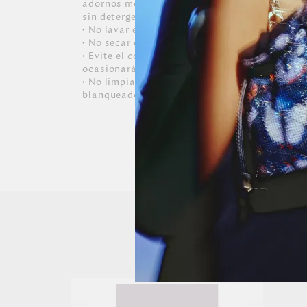
adornos metálicos, usar un paño suave lige
sin detergentes, blanqueadores o disolventes
• No lavar en lavadora.
• No secar en secadora.
• Evite el contacto con tintas, aceites y cosm
ocasionarán daños irreversibles al zapato.
• No limpiar con productos químicos, abrasivo
blanqueadores y solventes.