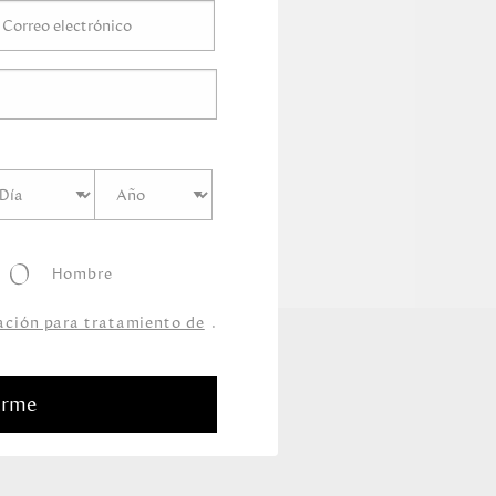
Hombre
zación para tratamiento de
.
arme