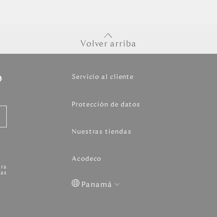
Volver arriba
o
Servicio al cliente
Protección de datos
Nuestras tiendas
Acodeco
ara
as
Panamá
Colombia
USA
Costa
Venezuela
Rica