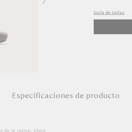
Seleccione Ta
Guía de tallas
36
37
38
39
40
Especificaciones de producto
s de la marca, ahora