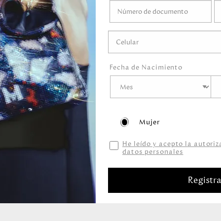
ramente humedecido
.
éticos que
s, detergentes,
Fecha de Nacimiento
Mujer
He leído y acepto la autori
datos personales
Productos relacionados
Registr