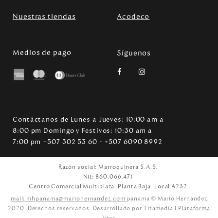
Nuestras tiendas
Acodeco
Medios de pago
Síguenos
Contáctanos de Lunes a Jueves: 10:00 am a
8:00 pm Domingo y Festivos: 10:30 am a
7:00 pm +507 302 53 60 - +507 6090 8992
Razón social: Marroquinera S.A.S.
Nit: 860.066.471
Centro Comercial Multiplaza. Planta Baja. Local A232
mail: mhpanama@mariohernandez.com
panama © Mario Hernández
2020. Derechos reservados. Desarrollado por Titamedia l
Plataforma