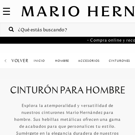
COLECCIONES
SALE
VENTAS
• Compra online y reco
CORPORATIVAS
PA
VOLVER
HOMBRE
ACCESORIOS
CINTURONES
MARIO
Colombia
HERNANDEZ
USA
CINTURÓN PARA HOMBRE
Costa
Rica
Explora la atemporalidad y versatilidad de
nuestros cinturones Mario Hernández para
Venezuela
hombre. Sus hebillas metálicas ofrecen una gama
de acabados para que personalices tu estilo.
Sumérgete en la elegancia duradera de nuestros