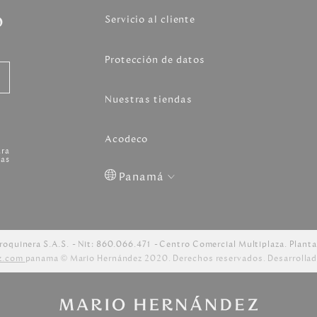
o
Servicio al cliente
Protección de datos
Nuestras tiendas
Acodeco
ara
as
Panamá
Colombia
USA
Costa
Venezuela
Rica
roquinera S.A.S.
Nit: 860.066.471
Centro Comercial Multiplaza. Planta
z.com
panama © Mario Hernández 2020. Derechos reservados. Desarrollad