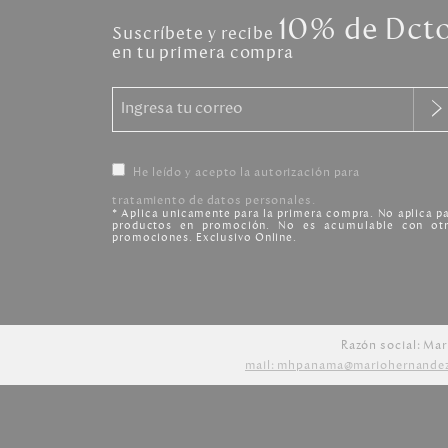
10% de Dct
Suscríbete y recibe
en tu primera compra
He leído y acepto la autorización para
tratamiento de datos personales.
* Aplica unicamente para la primera compra. No aplica p
productos en promoción. No es acumulable con otr
promociones. Exclusivo Online.
Razón social: Mar
mail: mhpanama@mariohernande