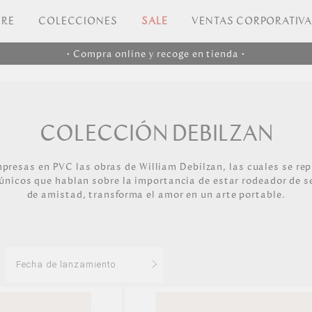
RE
COLECCIONES
SALE
VENTAS CORPORATIV
• Compra online y recoge en tienda •
COLECCIÓN DEBILZAN
mpresas en PVC las obras de William Debilzan, las cuales se re
únicos que hablan sobre la importancia de estar rodeador de s
de amistad, transforma el amor en un arte portable.
Fecha de lanzamiento
Los más vendidos