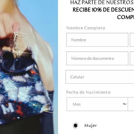
HAZ PARTE DE NUESTROS
RECIBE 10% DE DESCUE
COMP
Nombre Completo
S CON TAPA ALMA
RUANA DEBILZAN AMOR REA
E AMOR DEBILZAN
CLOUD
209.00
279.00
00
Fecha de Nacimiento
Mujer