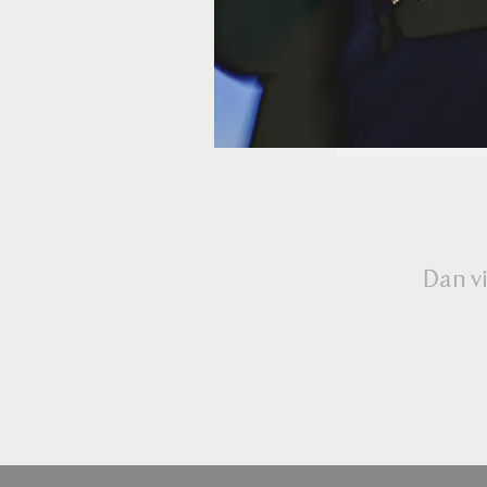
MANOS LIB
TROPIC
319.
Dan vi