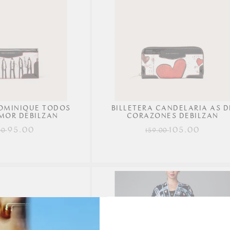
Precio más bajo
Precio más alto.
Mejor Valoradas
A - Z
Z - A
Fecha de lanzamiento
DOMINIQUE TODOS
BILLETERA CANDELARIA AS D
Mejor descuento
MOR DEBILZAN
CORAZONES DEBILZAN
95.00
105.00
Relevancia
00
159.00