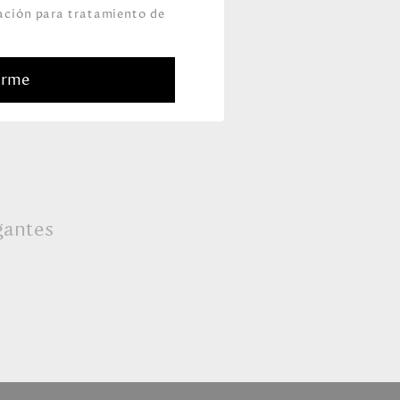
zación para tratamiento de
arme
egantes