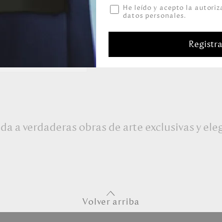
He leído y acepto la autori
datos personales.
RES ALMA AMOR
AL DEBILZAN
209.00
00
Registr
da a verdaderas obras de arte exclusivas y el
Volver arriba