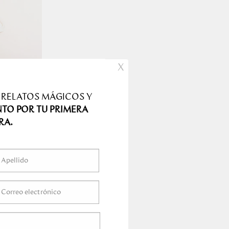
X
 RELATOS MÁGICOS Y
NTO POR TU PRIMERA
RA.
s nobles del mercado
 las manos de
lizados, que crean