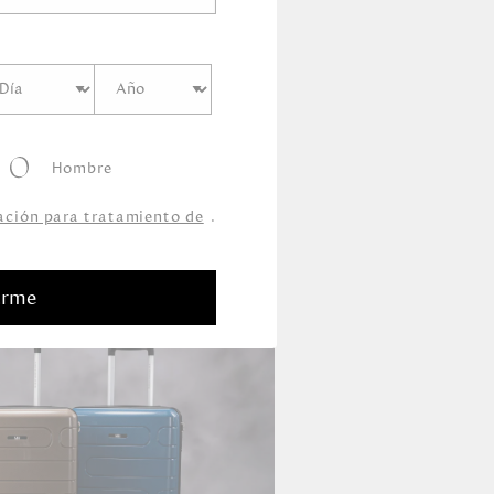
o realismo y las
eras, billeteras,
s y prendas de vestir.
tador universo del
ano.
Hombre
zación para tratamiento de
.
arme