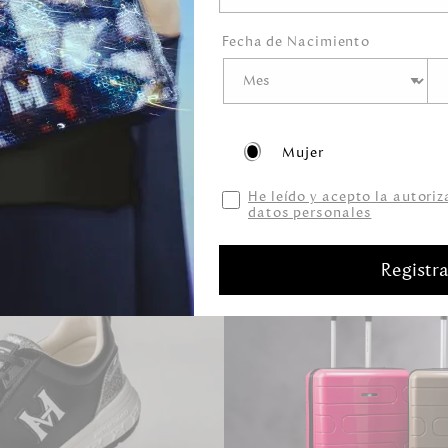
historias de mágic
Fecha de Nacimiento
convierten en cart
accesorios, zapato
ras
Descubre el encan
lujo latinoameric
Mujer
He leído y acepto la autori
datos personales
Registr