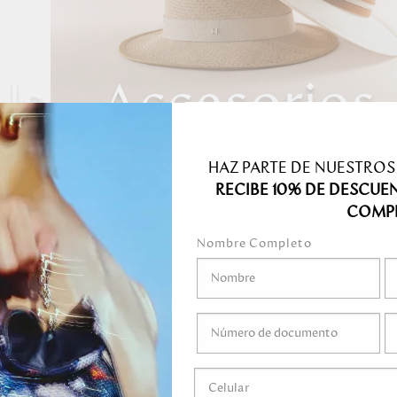
lsos
Accesorios
más
Ver más
HAZ PARTE DE NUESTROS
RECIBE 10% DE DESCUE
COMP
Nombre Completo
Los materiales má
se transforman en
artesanos especia