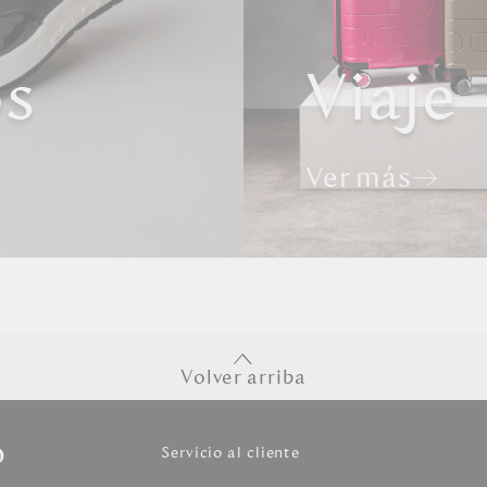
os
Viaje
Ver más
Volver arriba
o
Servicio al cliente