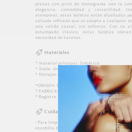
planas con print de monograma son la com
elegancia, comodidad y versatilidad. In
atemporal, estas baletas están diseñadas p
calzado refinado que se adapte a cualquier oc
una salida casual, sin esfuerzo. Con su si
estampado clásico, estas baletas elevan
necesidad de tacones.
Materiales
* Material principal: Sintético
* Suela: Goma
* Herrajes: Exclusivos en zamac con acabado 
*ORIGEN: Brasil.
* FABRICANTE Y/O IMPORTADOR: Marroquine
* Registro SIC: 860066471
Cuidados
• Para limpiar, usar un paño suave, ligerame
escobilla de cerdas blandas, escobillar suave