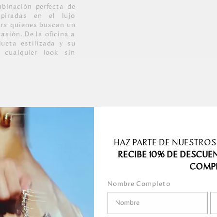
binación perfecta de
spiradas en el lujo
ara quienes buscan un
asión. De la oficina a
lueta estilizada y su
 cualquier look sin
en color oro claro.
HAZ PARTE DE NUESTROS
ra SAS.
RECIBE 10% DE DESCUE
COMP
Nombre Completo
nte humedecido o una
mente la superficie