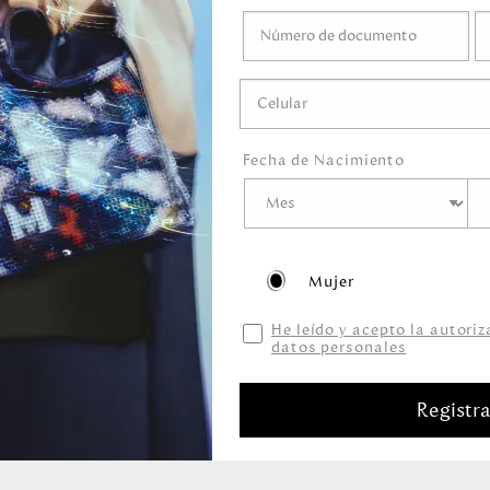
a lavar herrajes o
ramente humedecido
.
éticos que
s, detergentes,
Fecha de Nacimiento
Mujer
He leído y acepto la autori
datos personales
Productos relacionados
Registr