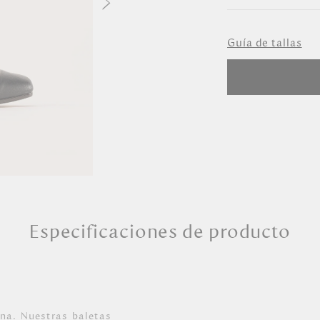
Seleccione Ta
Guía de tallas
35
36
37
38
39
40
Especificaciones de producto
aletas