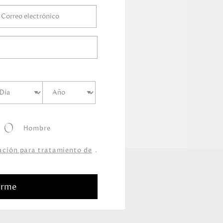
Hombre
zación para tratamiento de
.
arme