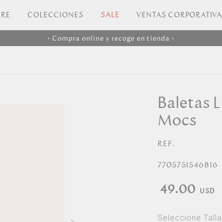
RE
COLECCIONES
SALE
VENTAS CORPORATIV
• Compra online y recoge en tienda •
Baletas 
Mocs
REF.
7705751546816
49.00
Seleccione Talla