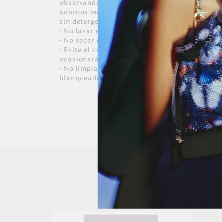
observando para no decolorar el calzado. • Par
adornos metálicos, usar un paño suave lige
sin detergentes, blanqueadores o disolventes
• No lavar en lavadora.
• No secar en secadora.
• Evite el contacto con tintas, aceites y cosm
ocasionarán daños irreversibles al zapato.
• No limpiar con productos químicos, abrasivo
blanqueadores y solventes.