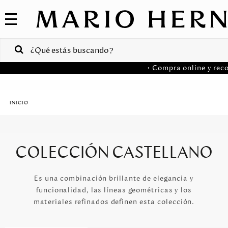
COLECCIONES
SALE
VENTAS
• Compra online y reco
CORPORATIVAS
PA
Colombia
USA
COLECCIÓN CASTELLANO
Costa
Rica
Es una combinación brillante de elegancia y
funcionalidad, las líneas geométricas y los
Venezuela
materiales refinados definen esta colección.