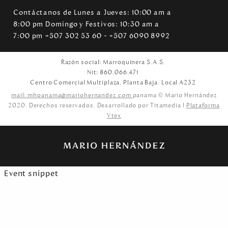
Contáctanos de Lunes a Jueves: 10:00 am a
8:00 pm Domingo y Festivos: 10:30 am a
7:00 pm +507 302 53 60 - +507 6090 8992
Razón social: Marroquinera S.A.S.
Nit: 860.066.471
Centro Comercial Multiplaza. Planta Baja. Local A232
mail: mhpanama@mariohernandez.com
panama © Mario Hernández
2020. Derechos reservados. Desarrollado por Titamedia l
Plataforma
Vtex
Event snippet