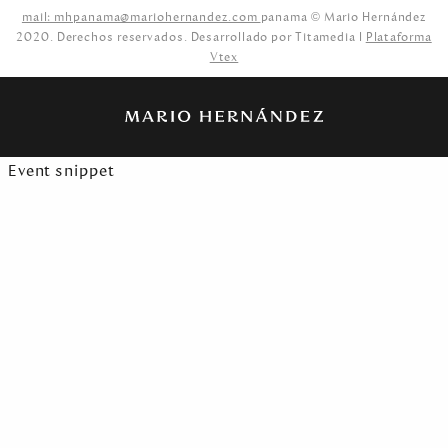
mail: mhpanama@mariohernandez.com
panama © Mario Hernández
2020. Derechos reservados. Desarrollado por Titamedia l
Plataforma
Vtex
Event snippet