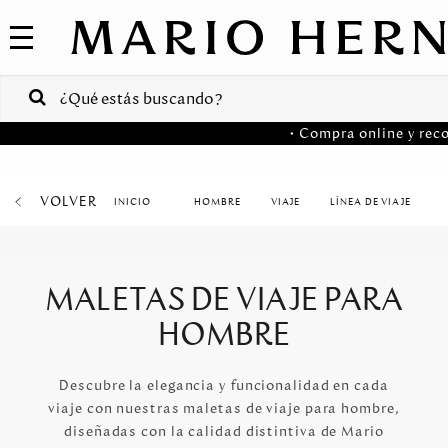
COLECCIONES
SALE
VENTAS
• Compra online y reco
CORPORATIVAS
PA
VOLVER
HOMBRE
VIAJE
LÍNEA DE VIAJE
Colombia
USA
MALETAS DE VIAJE PARA
Costa
HOMBRE
Rica
Venezuela
Descubre la elegancia y funcionalidad en cada
viaje con nuestras maletas de viaje para hombre,
diseñadas con la calidad distintiva de Mario