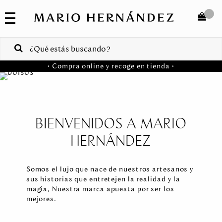
COLECCIONES
SALE
TOTAL
$
VENTAS
• Compra online y recoge en tienda •
CORPORATIVAS
COMPRAR
PA
Colombia
BIENVENIDOS A MARIO
USA
HERNÁNDEZ
Costa
Rica
Somos el lujo que nace de nuestros artesanos y
sus historias que entretejen la realidad y la
Venezuela
magia, Nuestra marca apuesta por ser los
mejores.