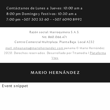
Contáctanos de Lunes a Jueves: 10:00 am a
8:00 pm Domingo y Festivos: 10:30 am a
7:00 pm +507 302 53 60 - +507 6090 8992
Razón social: Marroquinera S.A.S.
Nit: 860.066.471
Centro Comercial Multiplaza. Planta Baja. Local A232
mail: mhpanama@mariohernandez.com
panama © Mario Hernández
2020. Derechos reservados. Desarrollado por Titamedia l
Plataforma
Vtex
Event snippet