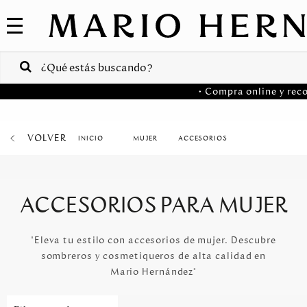
COLECCIONES
SALE
VENTAS
• Compra online y reco
CORPORATIVAS
PA
VOLVER
MUJER
ACCESORIOS
Colombia
USA
ACCESORIOS PARA MUJER
Costa
Rica
"Eleva tu estilo con accesorios de mujer. Descubre
sombreros y cosmetiqueros de alta calidad en
Venezuela
Mario Hernández"