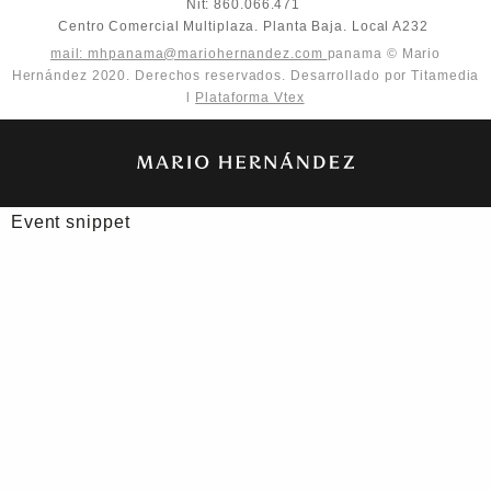
Nit: 860.066.471
Centro Comercial Multiplaza. Planta Baja. Local A232
mail: mhpanama@mariohernandez.com
panama © Mario
Hernández 2020. Derechos reservados. Desarrollado por Titamedia
l
Plataforma Vtex
Event snippet