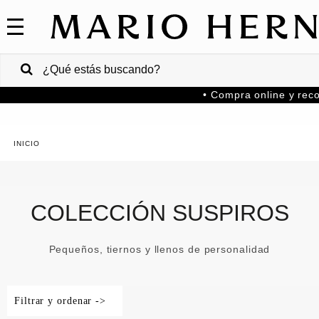
COLECCIONES
SALE
VENTAS
• Compra online y reco
CORPORATIVAS
PA
Colombia
USA
COLECCIÓN SUSPIROS
Costa
Rica
Pequeños, tiernos y llenos de personalidad
Venezuela
Filtrar y ordenar ->