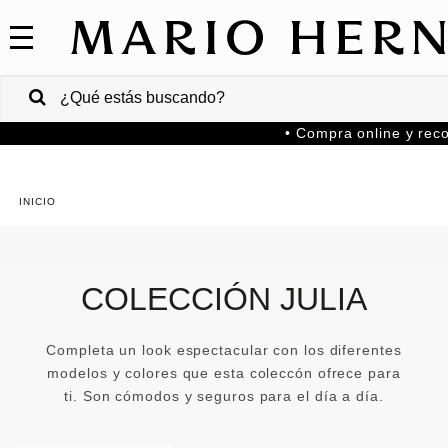
COLECCIONES
SALE
VENTAS
• Compra online y reco
CORPORATIVAS
PA
Colombia
USA
COLECCIÓN JULIA
Costa
Rica
Completa un look espectacular con los diferentes
modelos y colores que esta coleccón ofrece para
Venezuela
ti. Son cómodos y seguros para el día a día.