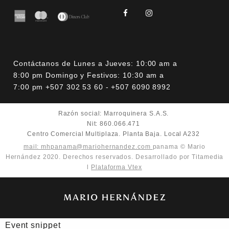
Contáctanos de Lunes a Jueves: 10:00 am a
8:00 pm Domingo y Festivos: 10:30 am a
7:00 pm +507 302 53 60 - +507 6090 8992
Razón social: Marroquinera S.A.S.
Nit: 860.066.471
Centro Comercial Multiplaza. Planta Baja. Local A232
mail: mhpanama@mariohernandez.com
panama © Mario
Hernández 2020. Derechos reservados. Desarrollado por Titamedia
l
Plataforma Vtex
Event snippet