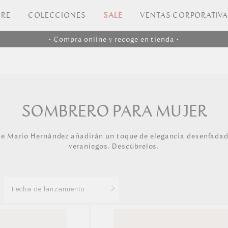
RE
COLECCIONES
SALE
VENTAS CORPORATIV
• Compra online y recoge en tienda •
SOMBRERO PARA MUJER
e Mario Hernández añadirán un toque de elegancia desenfadad
veraniegos. Descúbrelos.
Fecha de lanzamiento
Los más vendidos