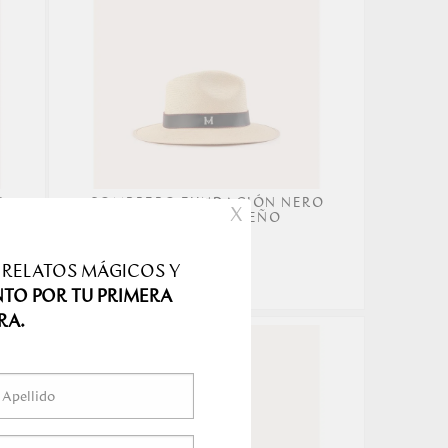
S
SOMBRERO FUNDACIÓN NERO
X
ROSSO AGUADEÑO
239.00
 RELATOS MÁGICOS Y
NTO POR TU PRIMERA
RA.