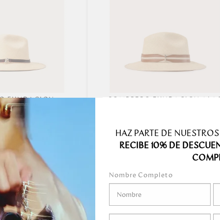
Precio más bajo
Precio más alto.
Mejor Valoradas
A - Z
Z - A
Fecha de lanzamiento
O FUNDACION
SOMBRERO FUNDACION ALA
Mejor descuento
 TORO AGUADEÑO
AMBAR AGUADEÑO
39.00
239.00
Relevancia
HAZ PARTE DE NUESTROS
RECIBE 10% DE DESCUE
COMP
Nombre Completo