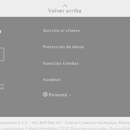
Volver arriba
o
Servicio al cliente
Protección de datos
Nuestras tiendas
Acodeco
ara
as
Panamá
Colombia
USA
Costa
Venezuela
Rica
roquinera S.A.S.
Nit: 860.066.471
Centro Comercial Multiplaza. Planta
z.com
panama © Mario Hernández 2020. Derechos reservados. Desarrollad