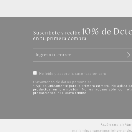
10% de Dct
Suscríbete y recibe
en tu primera compra
He leído y acepto la autorización para
tratamiento de datos personales.
* Aplica unicamente para la primera compra. No aplica p
productos en promoción. No es acumulable con otr
promociones. Exclusivo Online.
Razón social: Mar
mail: mhpanama@mariohernande