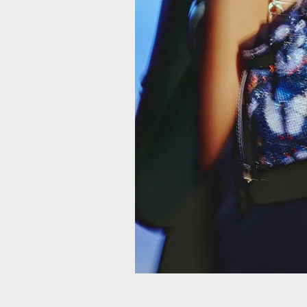
SOMBRERO F
DE AMO
2
Proté