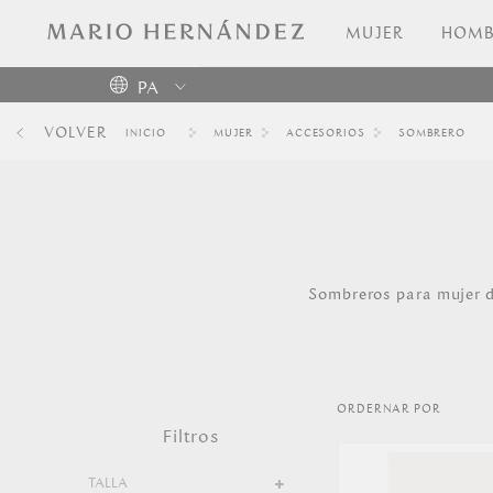
MUJER
HOMB
PA
Colombia
VOLVER
MUJER
ACCESORIOS
SOMBRERO
USA
Costa
Rica
Venezuela
Sombreros para mujer d
ORDERNAR POR
Filtros
TALLA