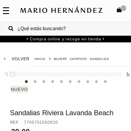
COLECCIONES
SALE
TOTAL
$
VENTAS
• Compra online y recoge en tienda •
CORPORATIVAS
COMPRAR
PA
VOLVER
MUJER
ZAPATOS
SANDALIAS
Colombia
USA
Costa
Rica
Sandalias Riviera Lavanda Beach
Venezuela
REF.
7705751550820