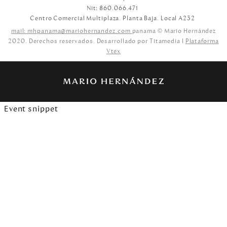
Nit: 860.066.471
Centro Comercial Multiplaza. Planta Baja. Local A232
mail: mhpanama@mariohernandez.com
panama © Mario Hernández
2020. Derechos reservados. Desarrollado por Titamedia l
Plataforma
Vtex
Event snippet