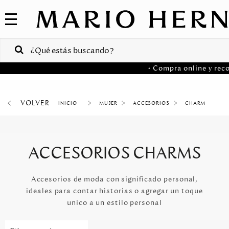
COLECCIONES
SALE
VENTAS
• Compra online y reco
CORPORATIVAS
PA
VOLVER
MUJER
ACCESORIOS
CHARM
Colombia
USA
ACCESORIOS CHARMS
Costa
Rica
Accesorios de moda con significado personal,
ideales para contar historias o agregar un toque
Venezuela
unico a un estilo personal