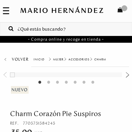
COLECCIONES
SALE
TOTAL
$
VENTAS
• Compra online y recoge en tienda •
CORPORATIVAS
COMPRAR
PA
VOLVER
MUJER
ACCESORIOS
CHARM
Colombia
USA
Costa
Rica
Charm Corazón Pie Suspiros
Venezuela
REF.
7705751584245