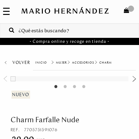
COLECCIONES
SALE
TOTAL
$
VENTAS
• Compra online y recoge en tienda •
CORPORATIVAS
COMPRAR
PA
VOLVER
MUJER
ACCESORIOS
CHARM
Colombia
USA
Costa
Rica
Charm Farfalle Nude
Venezuela
REF.
7705751591076