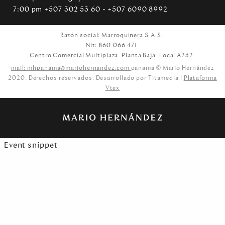
7:00 pm +507 302 53 60 - +507 6090 8992
Razón social: Marroquinera S.A.S.
Nit: 860.066.471
Centro Comercial Multiplaza. Planta Baja. Local A232
mail: mhpanama@mariohernandez.com
panama © Mario Hernández
2020. Derechos reservados. Desarrollado por Titamedia l
Plataforma
Vtex
Event snippet