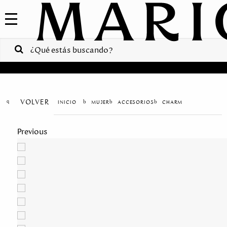
COLECCIONES
SALE
VENTAS
CORPORATIVAS
PA
VOLVER
MUJER
ACCESORIOS
CHARM
Colombia
Previous
USA
Costa
Rica
Venezuela