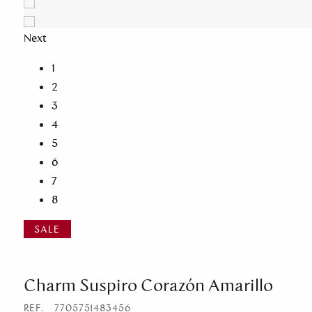
Next
1
2
3
4
5
6
7
8
Charm Suspiro Corazón Amarillo
REF.
7705751483456