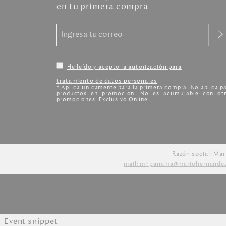
en tu primera compra
He leído y acepto la autorización para
tratamiento de datos personales
.
* Aplica unicamente para la primera compra. No aplica p
productos en promoción. No es acumulable con otr
promociones. Exclusivo Online.
Razón social: Mar
mail: mhpanama@mariohernande
Event snippet