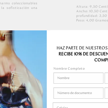
harms coleccionables
Altura:
9,50
Cent
la sofisticación una
Ancho:
10,50
Cent
profundidad:
3,50
Peso:
4,00
Gramo
HAZ PARTE DE NUESTROS
INERA SAS.
RECIBE 10% DE DESCUE
COMP
Nombre Completo
medo.
o mojar.
gel ni ningún líquido
ni marcadores.