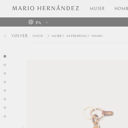
MUJER
HOMB
PA
Colombia
VOLVER
MUJER
ACCESORIOS
CHARM
USA
Costa
Rica
Venezuela