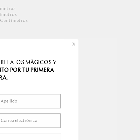
ímetro
s
ímetro
s
Centímetro
s
s
X
 RELATOS MÁGICOS Y
NTO POR TU PRIMERA
RA.