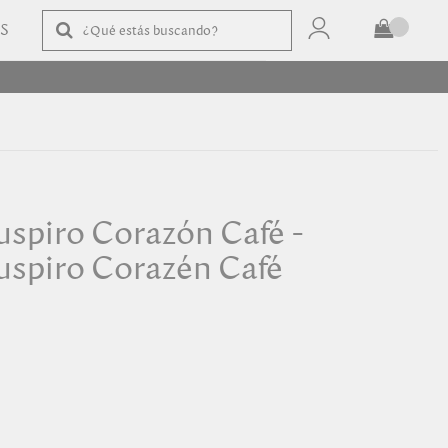
AS
TOTAL
$
COMPRAR
spiro Corazón Café -
spiro Corazén Café