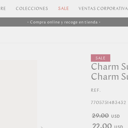
RE
COLECCIONES
SALE
VENTAS CORPORATIV
• Compra online y recoge en tienda •
Charm Su
Charm Su
REF.
7705751483432
29.00
22.00