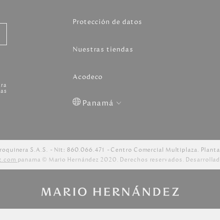
Protección de datos
Nuestras tiendas
Acodeco
ara
as
Panamá
Colombia
USA
Costa
Venezuela
Rica
roquinera S.A.S.
Nit: 860.066.471
Centro Comercial Multiplaza. Planta
z.com
panama © Mario Hernández 2020. Derechos reservados. Desarrollad