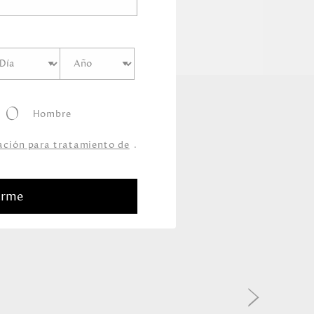
Hombre
zación para tratamiento de
.
arme