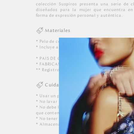
colección Suspiros presenta una serie de c
diseñados para la mujer que encuentra en 
forma de expresión personal y auténtica.
Materiales
* Pelo de conejo
* Incluye argolla
* PAIS DE ORIGEN: CHINA.
* FABRICANTE Y/O IMPORTADOR: MARROQU
** Registro SIC: 860066471
Cuidados
* Usar un paño blanco limpio ligeramente hú
* No lavar a máquina, ni usar detergentes. N
* No debe limpiarse, ni dejarle caer perfumes, 
que contenga alcohol o solvente.
* No tener contacto con tinta de bolígrafos, 
* Almacenar siempre en lugares ventilados.