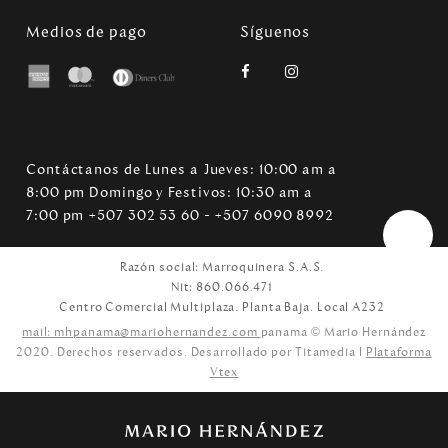
Medios de pago
Síguenos
Contáctanos de Lunes a Jueves: 10:00 am a
8:00 pm Domingo y Festivos: 10:30 am a
7:00 pm +507 302 53 60 - +507 6090 8992
Razón social: Marroquinera S.A.S.
Nit: 860.066.471
Centro Comercial Multiplaza. Planta Baja. Local A232
mail: mhpanama@mariohernandez.com
panama © Mario Hernández
2020. Derechos reservados. Desarrollado por Titamedia l
Plataforma
Vtex