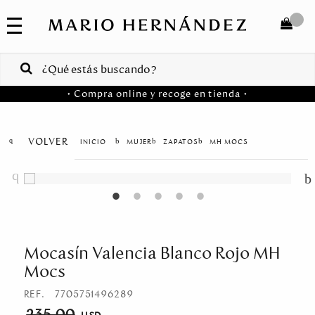
COLECCIONES
SALE
TOTAL
$
VENTAS
• Compra online y recoge en tienda •
CORPORATIVAS
COMPRAR
PA
VOLVER
MUJER
ZAPATOS
MH MOCS
Colombia
USA
Costa
Rica
Mocasín Valencia Blanco Rojo MH
Mocs
Venezuela
REF.
7705751496289
235.00