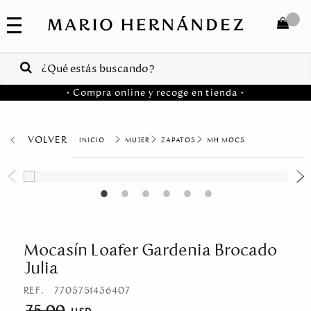
COLECCIONES
SALE
TOTAL
$
VENTAS
• Compra online y recoge en tienda •
CORPORATIVAS
COMPRAR
PA
VOLVER
MUJER
ZAPATOS
MH MOCS
Colombia
USA
Costa
Rica
Mocasín Loafer Gardenia Brocado
Julia
Venezuela
REF.
7705751436407
75.00