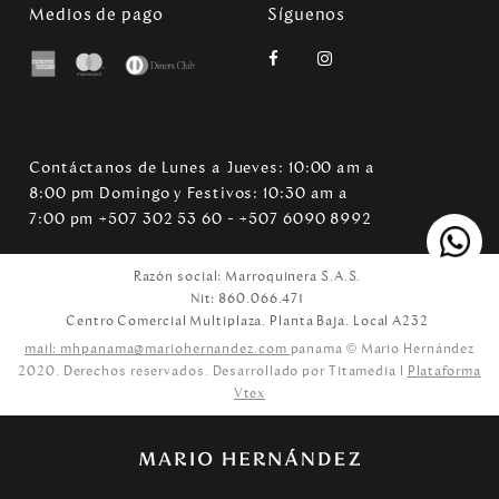
Medios de pago
Síguenos
Contáctanos de Lunes a Jueves: 10:00 am a
8:00 pm Domingo y Festivos: 10:30 am a
7:00 pm +507 302 53 60 - +507 6090 8992
Razón social: Marroquinera S.A.S.
Nit: 860.066.471
Centro Comercial Multiplaza. Planta Baja. Local A232
mail: mhpanama@mariohernandez.com
panama © Mario Hernández
2020. Derechos reservados. Desarrollado por Titamedia l
Plataforma
Vtex