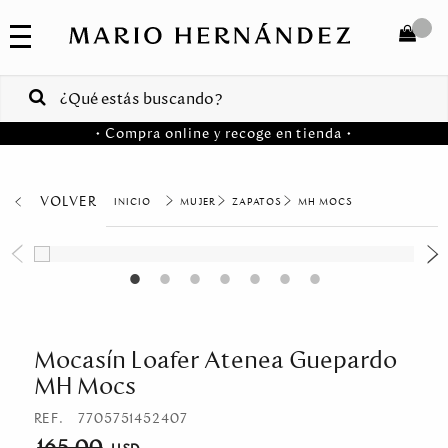
COLECCIONES
SALE
TOTAL
$
VENTAS
• Compra online y recoge en tienda •
CORPORATIVAS
COMPRAR
PA
VOLVER
MUJER
ZAPATOS
MH MOCS
Colombia
USA
Costa
Rica
Mocasín Loafer Atenea Guepardo
MH Mocs
Venezuela
REF.
7705751452407
165.00