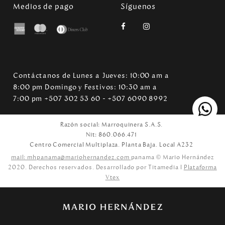
Medios de pago
Síguenos
Contáctanos de Lunes a Jueves: 10:00 am a
8:00 pm Domingo y Festivos: 10:30 am a
7:00 pm +507 302 53 60 - +507 6090 8992
Razón social: Marroquinera S.A.S.
Nit: 860.066.471
Centro Comercial Multiplaza. Planta Baja. Local A232
mail: mhpanama@mariohernandez.com
panama © Mario Hernández
2020. Derechos reservados. Desarrollado por Titamedia l
Plataforma
Vtex