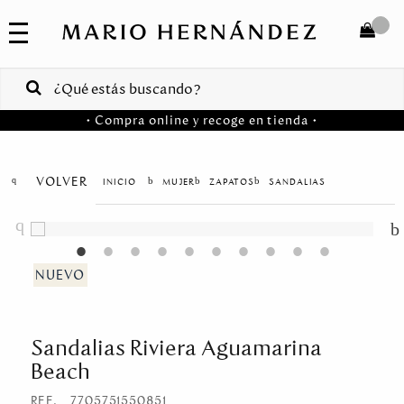
COLECCIONES
SALE
TOTAL
$
VENTAS
• Compra online y recoge en tienda •
CORPORATIVAS
COMPRAR
PA
VOLVER
MUJER
ZAPATOS
SANDALIAS
Colombia
USA
Costa
Rica
Sandalias Riviera Aguamarina
Venezuela
Beach
REF.
7705751550851