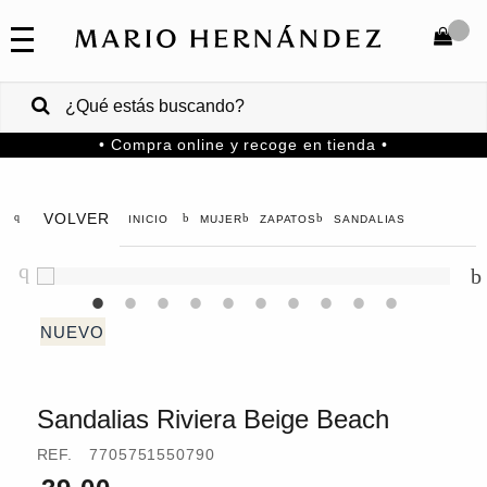
COLECCIONES
SALE
TOTAL
$
VENTAS
• Compra online y recoge en tienda •
CORPORATIVAS
COMPRAR
PA
VOLVER
MUJER
ZAPATOS
SANDALIAS
Colombia
USA
Costa
Rica
Sandalias Riviera Beige Beach
Venezuela
REF.
7705751550790