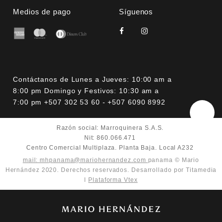
Medios de pago
Síguenos
Contáctanos de Lunes a Jueves: 10:00 am a
8:00 pm Domingo y Festivos: 10:30 am a
7:00 pm +507 302 53 60 - +507 6090 8992
Razón social: Marroquinera S.A.S.
Nit: 860.066.471
Centro Comercial Multiplaza. Planta Baja. Local A232
mail: mhpanama@mariohernandez.com
panama © Mario
Hernández 2020. Derechos reservados. Desarrollado por Titamedia
l
Plataforma Vtex