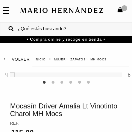
COLECCIONES
SALE
TOTAL
$
VENTAS
• Compra online y recoge en tienda •
CORPORATIVAS
COMPRAR
PA
VOLVER
MUJER
ZAPATOS
MH MOCS
Colombia
USA
Costa
Rica
Mocasín Driver Amalia Lt Vinotinto
Charol MH Mocs
Venezuela
REF.