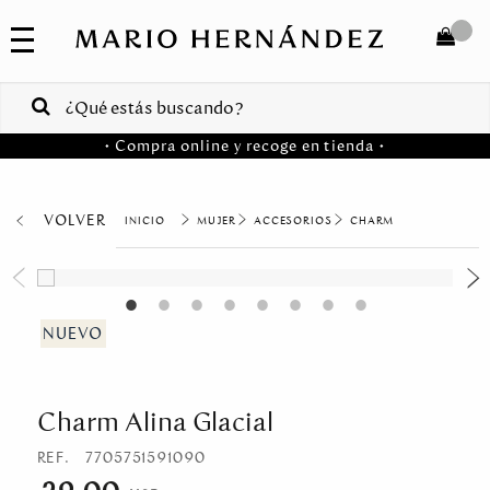
COLECCIONES
SALE
TOTAL
$
VENTAS
• Compra online y recoge en tienda •
CORPORATIVAS
COMPRAR
PA
VOLVER
MUJER
ACCESORIOS
CHARM
Colombia
USA
Costa
Rica
Charm Alina Glacial
Venezuela
REF.
7705751591090