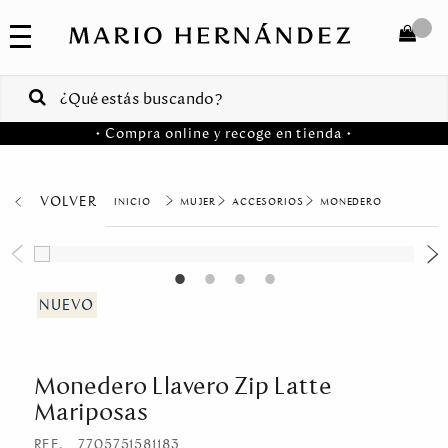
COLECCIONES
SALE
TOTAL
$
VENTAS
• Compra online y recoge en tienda •
CORPORATIVAS
COMPRAR
PA
VOLVER
MUJER
ACCESORIOS
MONEDERO
Colombia
USA
Costa
Rica
Monedero Llavero Zip Latte
Venezuela
Mariposas
REF.
7705751581183