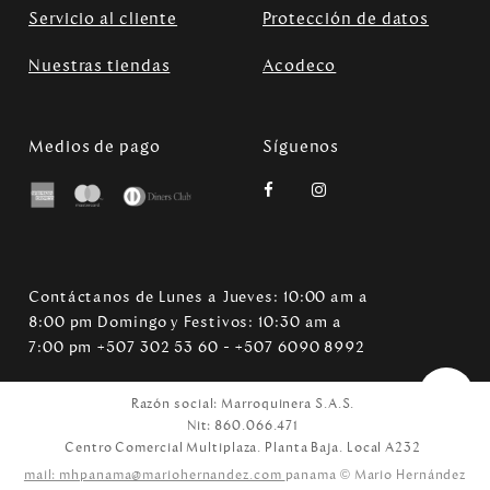
Servicio al cliente
Protección de datos
Nuestras tiendas
Acodeco
Medios de pago
Síguenos
Contáctanos de Lunes a Jueves: 10:00 am a
8:00 pm Domingo y Festivos: 10:30 am a
7:00 pm +507 302 53 60 - +507 6090 8992
Razón social: Marroquinera S.A.S.
Nit: 860.066.471
Centro Comercial Multiplaza. Planta Baja. Local A232
mail: mhpanama@mariohernandez.com
panama © Mario Hernández