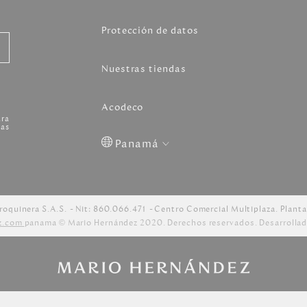
Protección de datos
Nuestras tiendas
Acodeco
ara
as
Panamá
Colombia
USA
Costa
Venezuela
Rica
roquinera S.A.S.
Nit: 860.066.471
Centro Comercial Multiplaza. Planta
z.com
panama © Mario Hernández 2020. Derechos reservados. Desarrollad