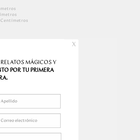
ímetro
s
ímetro
s
Centímetro
s
s
X
 RELATOS MÁGICOS Y
NTO POR TU PRIMERA
RA.