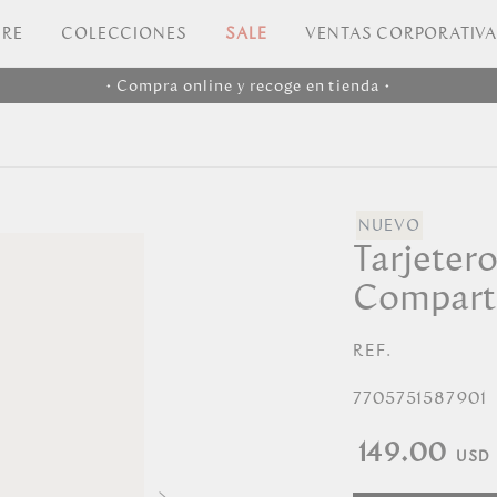
RE
COLECCIONES
SALE
VENTAS CORPORATIV
• Compra online y recoge en tienda •
Tarjeter
Compart
REF.
7705751587901
149.00