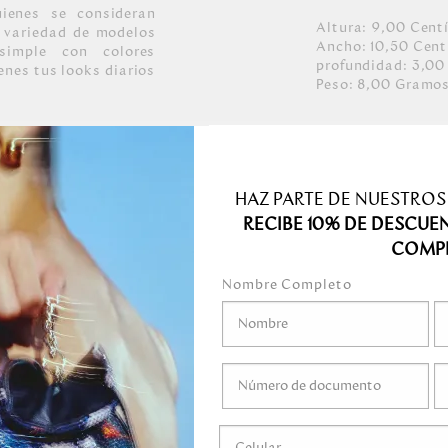
uienes se consideran
Altura:
9,00
Cent
 variedad de modelos
Ancho:
10,50
Cent
 simple con colores
profundidad:
3,00
enes tus looks diarios
Peso:
8,00
Gramo
affiano.
n color oro claro.
HAZ PARTE DE NUESTROS
ermeable.
RECIBE 10% DE DESCUE
COMP
Nombre Completo
medo.
o mojar.
gel ni ningún líquido
ni marcadores.
guardar en el empaque