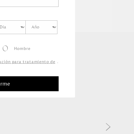
Hombre
zación para tratamiento de
.
arme