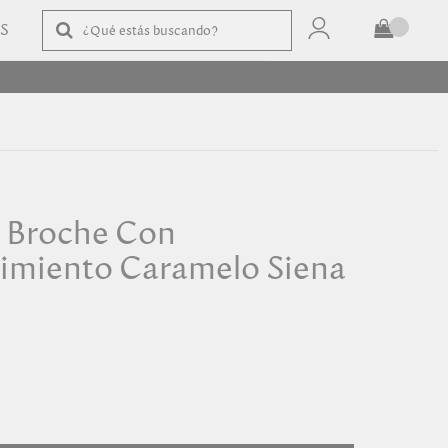
AS
TOTAL
$
COMPRAR
o Broche Con
imiento Caramelo Siena