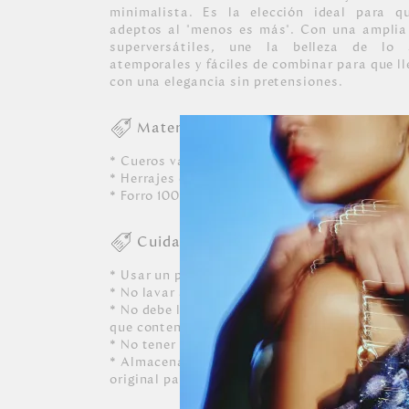
minimalista. Es la elección ideal para q
adeptos al "menos es más". Con una amplia
superversátiles, une la belleza de lo
atemporales y fáciles de combinar para que ll
con una elegancia sin pretensiones.
Materiales
* Cueros vacunos con textura grabada, tipo s
* Herrajes exclusivos en zamac con acabado e
* Forro 100% poliéster con recubrimiento imp
Cuidados
* Usar un paño blanco limpio ligeramente hú
* No lavar a máquina, ni usar detergentes. N
* No debe limpiarse, ni dejarle caer perfumes, 
que contenga alcohol o solvente.
* No tener contacto con tinta de bolígrafos, 
* Almacenar siempre en lugares ventilados y 
original para conservar su forma.