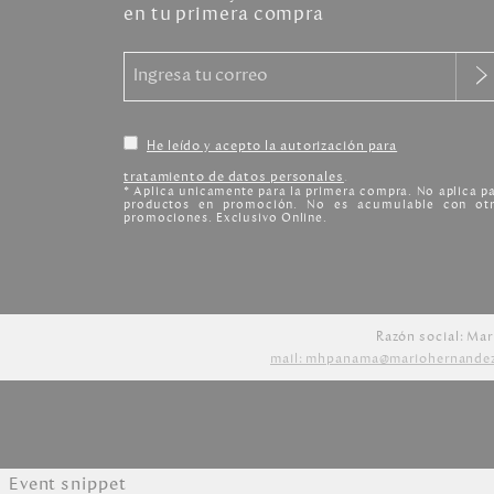
en tu primera compra
He leído y acepto la autorización para
tratamiento de datos personales
.
* Aplica unicamente para la primera compra. No aplica p
productos en promoción. No es acumulable con otr
promociones. Exclusivo Online.
Razón social: Mar
mail: mhpanama@mariohernande
Event snippet