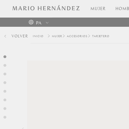
MUJER
HOMB
PA
Colombia
VOLVER
MUJER
ACCESORIOS
TARJETERO
USA
Costa
Rica
Venezuela