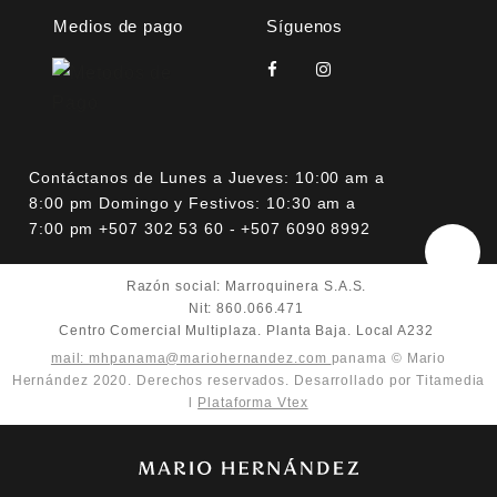
Medios de pago
Síguenos
Contáctanos de Lunes a Jueves: 10:00 am a
8:00 pm Domingo y Festivos: 10:30 am a
7:00 pm +507 302 53 60 - +507 6090 8992
Razón social: Marroquinera S.A.S.
Nit: 860.066.471
Centro Comercial Multiplaza. Planta Baja. Local A232
mail: mhpanama@mariohernandez.com
panama © Mario
Hernández 2020. Derechos reservados. Desarrollado por Titamedia
l
Plataforma Vtex