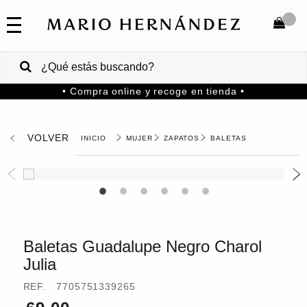
COLECCIONES
SALE
TOTAL
$
VENTAS
• Compra online y recoge en tienda •
CORPORATIVAS
COMPRAR
PA
VOLVER
MUJER
ZAPATOS
BALETAS
Colombia
USA
Costa
Rica
Baletas Guadalupe Negro Charol
Julia
Venezuela
REF.
7705751339265