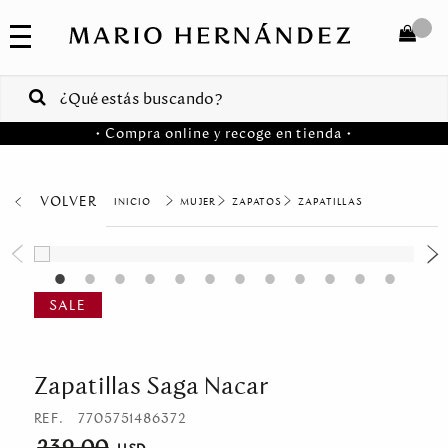
COLECCIONES
SALE
TOTAL
$
VENTAS
• Compra online y recoge en tienda •
CORPORATIVAS
COMPRAR
PA
VOLVER
MUJER
ZAPATOS
ZAPATILLAS
Colombia
USA
Costa
Rica
Zapatillas Saga Nacar
Venezuela
REF.
7705751486372
239.00