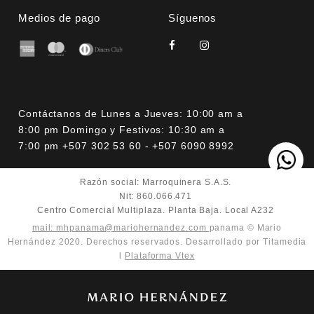
Medios de pago
Síguenos
Contáctanos de Lunes a Jueves: 10:00 am a
8:00 pm Domingo y Festivos: 10:30 am a
7:00 pm +507 302 53 60 - +507 6090 8992
Razón social: Marroquinera S.A.S.
Nit: 860.066.471
Centro Comercial Multiplaza. Planta Baja. Local A232
mail: mhpanama@mariohernandez.com
panama © Mario
Hernández 2020. Derechos reservados. Desarrollado por Titamedia
l
Plataforma Vtex