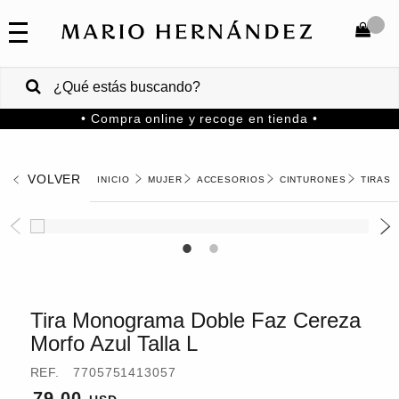
COLECCIONES
SALE
TOTAL
$
VENTAS
• Compra online y recoge en tienda •
CORPORATIVAS
COMPRAR
PA
VOLVER
MUJER
ACCESORIOS
CINTURONES
TIRAS
MARIO
HERNANDEZ
Colombia
USA
Costa
Rica
Tira Monograma Doble Faz Cereza
Morfo Azul Talla L
Venezuela
REF.
7705751413057
79.00