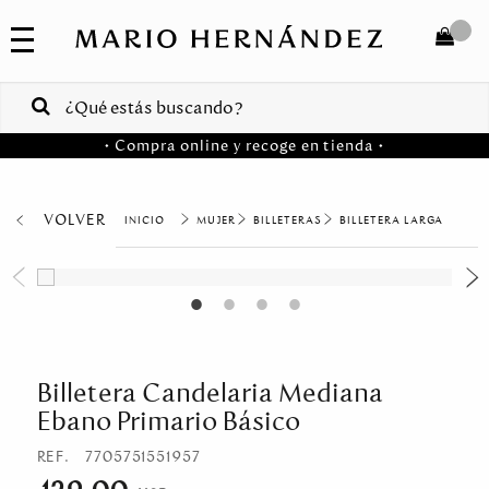
COLECCIONES
SALE
TOTAL
$
VENTAS
• Compra online y recoge en tienda •
CORPORATIVAS
COMPRAR
PA
VOLVER
MUJER
BILLETERAS
BILLETERA LARGA
Colombia
USA
Costa
Rica
Billetera Candelaria Mediana
Ebano Primario Básico
Venezuela
REF.
7705751551957