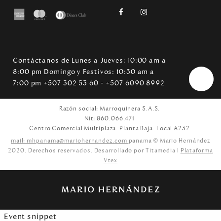
Contáctanos de Lunes a Jueves: 10:00 am a
8:00 pm Domingo y Festivos: 10:30 am a
7:00 pm +507 302 53 60 - +507 6090 8992
Razón social: Marroquinera S.A.S.
Nit: 860.066.471
Centro Comercial Multiplaza. Planta Baja. Local A232
mail: mhpanama@mariohernandez.com
panama © Mario Hernández
2020. Derechos reservados. Desarrollado por Titamedia l
Plataforma
Vtex
Event snippet