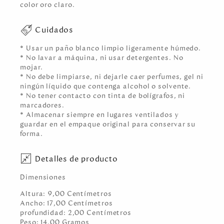
color oro claro.
Cuidados
* Usar un paño blanco limpio ligeramente húmedo.
* No lavar a máquina, ni usar detergentes. No
mojar.
* No debe limpiarse, ni dejarle caer perfumes, gel ni
ningún líquido que contenga alcohol o solvente.
* No tener contacto con tinta de bolígrafos, ni
marcadores.
* Almacenar siempre en lugares ventilados y
guardar en el empaque original para conservar su
forma.
Detalles de producto
Dimensiones
Altura:
9,00
Centímetro
s
Ancho:
17,00
Centímetro
s
profundidad:
2,00
Centímetro
s
Peso:
14,00
Gramo
s