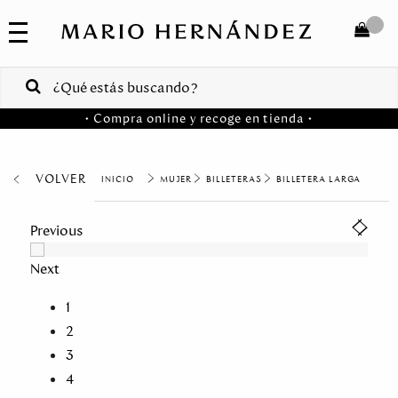
COLECCIONES
SALE
TOTAL
$
VENTAS
• Compra online y recoge en tienda •
CORPORATIVAS
COMPRAR
PA
VOLVER
MUJER
BILLETERAS
BILLETERA LARGA
Colombia
Previous
USA
Next
Costa
Rica
1
2
Venezuela
3
4