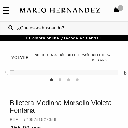
COLECCIONES
SALE
TOTAL
$
VENTAS
• Compra online y recoge en tienda •
CORPORATIVAS
COMPRAR
PA
MUJER
BILLETERAS
BILLETERA
VOLVER
MARIO
HERNANDEZ
MEDIANA
Colombia
USA
Costa
Rica
Billetera Mediana Marsella Violeta
Fontana
Venezuela
REF.
7705751527358
155.00