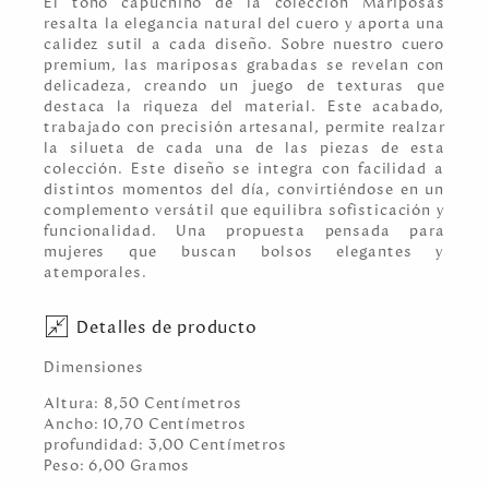
El tono capuchino de la colección Mariposas
resalta la elegancia natural del cuero y aporta una
calidez sutil a cada diseño. Sobre nuestro cuero
premium, las mariposas grabadas se revelan con
delicadeza, creando un juego de texturas que
destaca la riqueza del material. Este acabado,
trabajado con precisión artesanal, permite realzar
la silueta de cada una de las piezas de esta
colección. Este diseño se integra con facilidad a
distintos momentos del día, convirtiéndose en un
complemento versátil que equilibra sofisticación y
funcionalidad. Una propuesta pensada para
mujeres que buscan bolsos elegantes y
atemporales.
Detalles de producto
Dimensiones
Altura:
8,50
Centímetro
s
Ancho:
10,70
Centímetro
s
profundidad:
3,00
Centímetro
s
Peso:
6,00
Gramo
s