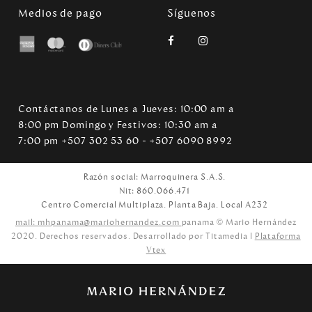
Medios de pago
Síguenos
Contáctanos de Lunes a Jueves: 10:00 am a
8:00 pm Domingo y Festivos: 10:30 am a
7:00 pm +507 302 53 60 - +507 6090 8992
Razón social: Marroquinera S.A.S.
Nit: 860.066.471
Centro Comercial Multiplaza. Planta Baja. Local A232
mail: mhpanama@mariohernandez.com
panama © Mario Hernández
2020. Derechos reservados. Desarrollado por Titamedia l
Plataforma
Vtex