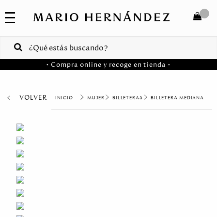
COLECCIONES
SALE
TOTAL
$
VENTAS
• Compra online y recoge en tienda •
CORPORATIVAS
COMPRAR
PA
VOLVER
MUJER
BILLETERAS
BILLETERA MEDIANA
Colombia
USA
Costa
Rica
Venezuela