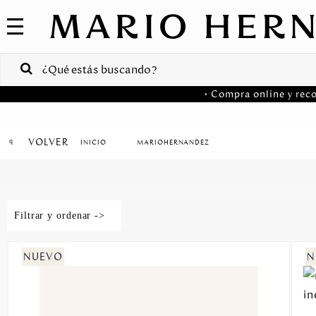
COLECCIONES
SALE
VENTAS
• Compra online y reco
CORPORATIVAS
PA
VOLVER
MARIOHERNANDEZ
Colombia
USA
Filtrar y ordenar ->
Costa
Rica
Venezuela