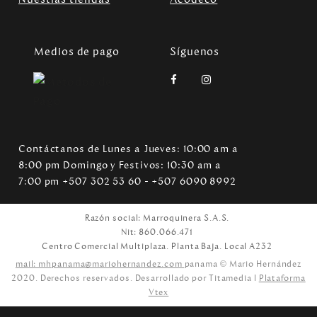
Medios de pago
Síguenos
Contáctanos de Lunes a Jueves: 10:00 am a
8:00 pm Domingo y Festivos: 10:30 am a
7:00 pm +507 302 53 60 - +507 6090 8992
Razón social: Marroquinera S.A.S.
Nit: 860.066.471
Centro Comercial Multiplaza. Planta Baja. Local A232
mail: mhpanama@mariohernandez.com
panama © Mario Hernández
2020. Derechos reservados. Desarrollado por Titamedia l
Plataforma
Vtex