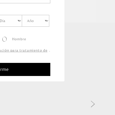
Hombre
zación para tratamiento de
.
arme