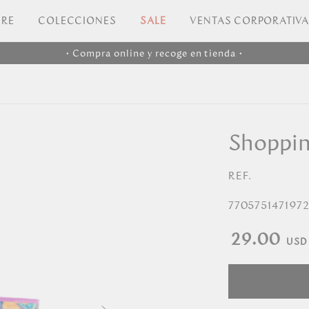
RE
COLECCIONES
SALE
VENTAS CORPORATIV
• Compra online y recoge en tienda •
Shoppin
REF.
770575147197
29.00