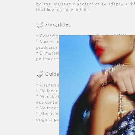
bolsos, maletas y accesorios se adapta a d
la vida y los hace únicos,.
Materiales
* Coleccion de lona de alta densidad (PU) y p
* Marcas en goma (plastisol) con la marca M
productos exepto el shopping christmas.
* El material de los modelos que llevan forro su material es 100%
poliéster con recubrimiento impermeable.
Cuidados
* Usar un paño blanco limpio ligeramente hú
* No lavar a máquina, ni usar detergentes. N
* No debe limpiarse, ni dejarle caer perfumes, 
que contenga alcohol o solvente.
* No tener contacto con tinta de bolígrafos, 
* Almacenar siempre en lugares ventilados y 
original para conservar su forma.