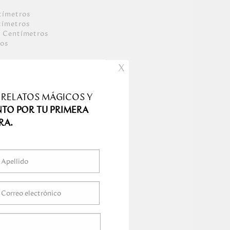
tímetro
s
tímetro
s
0
Centímetro
s
o
s
X
 RELATOS MÁGICOS Y
NTO POR TU PRIMERA
RA.