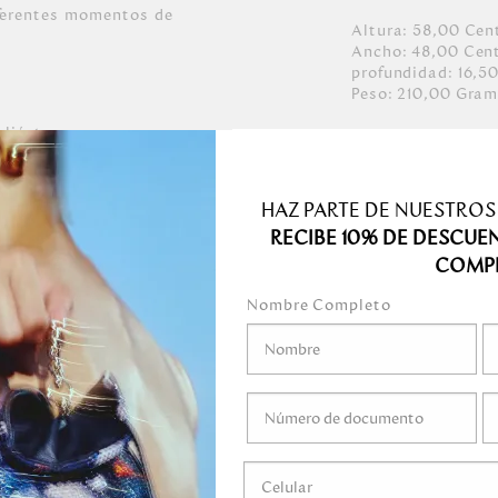
iferentes momentos de
Altura:
58,00
Cen
Ancho:
48,00
Cen
profundidad:
16,5
Peso:
210,00
Gram
oliéster.
H para todos los
HAZ PARTE DE NUESTROS
RECIBE 10% DE DESCUE
COMP
Nombre Completo
medo.
o mojar.
gel ni ningún líquido
ni marcadores.
guardar en el empaque