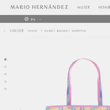
MUJER
HOMB
PA
Colombia
VOLVER
MUJER
BOLSOS
SHOPPING
USA
Costa
Rica
Venezuela