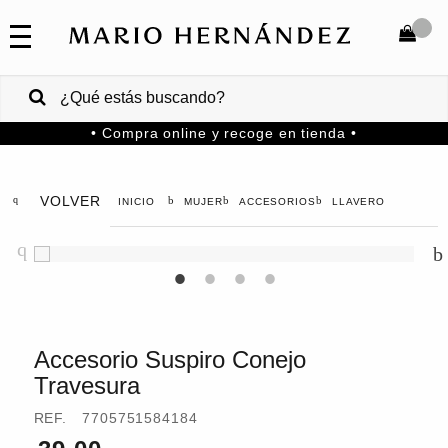
COLECCIONES
SALE
TOTAL
$
VENTAS
• Compra online y recoge en tienda •
CORPORATIVAS
COMPRAR
PA
VOLVER
MUJER
ACCESORIOS
LLAVERO
Colombia
USA
Costa
Rica
Accesorio Suspiro Conejo
Travesura
Venezuela
REF.
7705751584184