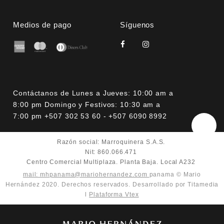
Medios de pago
Síguenos
Contáctanos de Lunes a Jueves: 10:00 am a
8:00 pm Domingo y Festivos: 10:30 am a
7:00 pm +507 302 53 60 - +507 6090 8992
Razón social: Marroquinera S.A.S.
Nit: 860.066.471
Centro Comercial Multiplaza. Planta Baja. Local A232
mail: mhpanama@mariohernandez.com
panama © Mario
Hernández 2020. Derechos reservados. Desarrollado por Titamedia
l
Plataforma Vtex